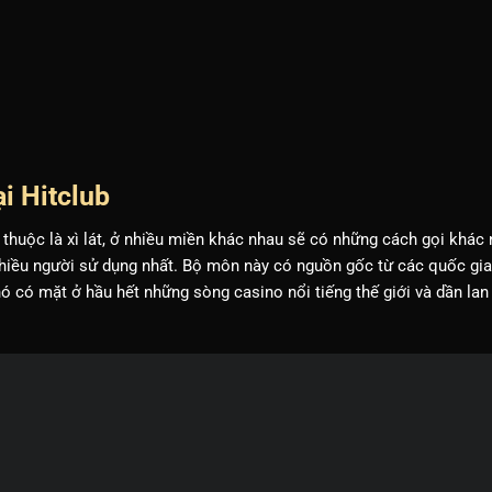
ại Hitclub
 thuộc là xì lát, ở nhiều miền khác nhau sẽ có những cách gọi khác 
 nhiều người sử dụng nhất. Bộ môn này có nguồn gốc từ các quốc gia
nó có mặt ở hầu hết những sòng casino nổi tiếng thế giới và dần lan