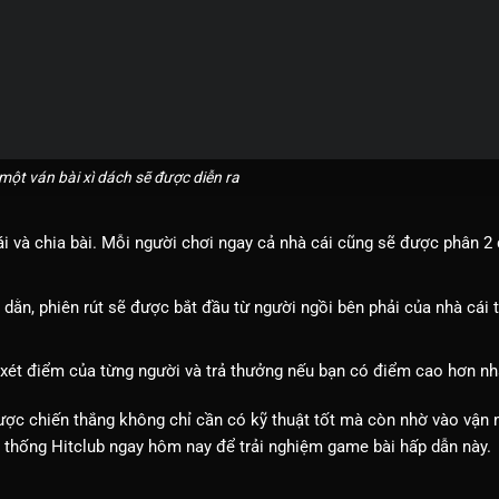
một ván bài xì dách sẽ được diễn ra
i và chia bài. Mỗi người chơi ngay cả nhà cái cũng sẽ được phân 2
 dằn, phiên rút sẽ được bắt đầu từ người ngồi bên phải của nhà cái 
n xét điểm của từng người và trả thưởng nếu bạn có điểm cao hơn nh
ợc chiến thắng không chỉ cần có kỹ thuật tốt mà còn nhờ vào vận
hệ thống Hitclub ngay hôm nay để trải nghiệm game bài hấp dẫn này.