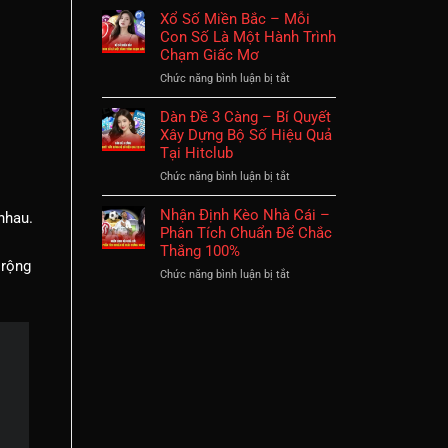
Thuật
Số
Xổ Số Miền Bắc – Mỗi
Tăng
Siêu
Con Số Là Một Hành Trình
Tỷ
Tốc
Lệ
Chạm Giấc Mơ
Hitclub
Thắng
ở
Chức năng bình luận bị tắt
–
Môn
Xổ
3
Giải
Số
Dàn Đề 3 Càng – Bí Quyết
Hình
Trí
Miền
Xây Dựng Bộ Số Hiệu Quả
Thức
Số
Bắc
Quay
Tại Hitclub
–
Mang
ở
Chức năng bình luận bị tắt
Mỗi
Lợi
Dàn
Con
Nhuận
Đề
Nhận Định Kèo Nhà Cái –
Số
nhau.
Cao
3
Phân Tích Chuẩn Để Chắc
Là
Càng
Một
Thắng 100%
–
 rộng
Hành
ở
Chức năng bình luận bị tắt
Bí
Trình
Nhận
Quyết
Chạm
Định
Xây
Giấc
Kèo
Dựng
Mơ
Nhà
Bộ
Cái
Số
–
Hiệu
Phân
Quả
Tích
Tại
Chuẩn
Hitclub
Để