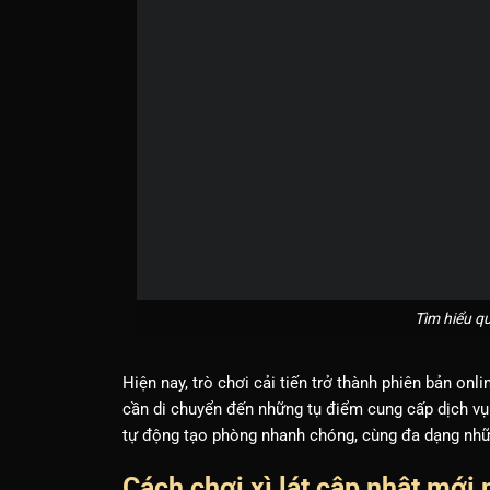
Tìm hiểu qu
Hiện nay, trò chơi cải tiến trở thành phiên bản o
cần di chuyển đến những tụ điểm cung cấp dịch vụ
tự động tạo phòng nhanh chóng, cùng đa dạng nh
Cách chơi xì lát cập nhật mới 