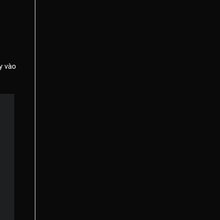
y vào