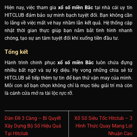
Hiện nay, việc tham gia
xổ số miền Bắc
tại nhà cái uy tín
HITCLUB đảm bảo sự minh bạch tuyệt đối. Bạn không cần
lo lắng về việc mất vé hay nhầm lẫn kết quả. Hệ thống cập
nhật thời gian thực giúp bạn nắm bắt tình hình nhanh
chóng, tạo sự an tâm tuyệt đối khi xuống tiền đầu tư.
Tổng kết
Hành trình chinh phục
xổ số miền Bắc
luôn chứa đựng
nhiều bất ngờ và sự kỳ diệu. Hy vọng những chia sẻ từ
HITCLUB sẽ tiếp thêm tự tin để bạn thử vận may của mình.
Mỗi con số bạn chọn không chỉ là mục tiêu giải trí mà còn
là cánh cửa mở ra tài lộc rực rỡ.
Dàn Đề 3 Càng – Bí Quyết
Xổ Số Siêu Tốc Hitclub – 3
Xây Dựng Bộ Số Hiệu Quả
Hình Thức Quay Mang Lợi
Tại Hitclub
Nhuận Cao