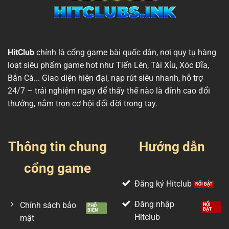
HitClub
chính là cổng game bài quốc dân, nơi quy tụ hàng
loạt siêu phẩm game hot như Tiến Lên, Tài Xỉu, Xóc Đĩa,
Bắn Cá... Giao diện hiện đại, nạp rút siêu nhanh, hỗ trợ
24/7 – trải nghiệm ngay để thấy thế nào là đỉnh cao đổi
thưởng, nắm trọn cơ hội đổi đời trong tay.
Thông tin chung
Hướng dẫn
cổng game
Đăng ký Hitclub
Đăng nhập
Chính sách bảo
Hitclub
mật