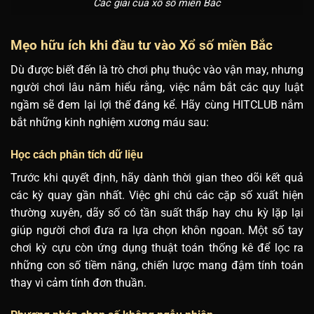
Các giải của xổ số miền Bắc
Mẹo hữu ích khi đầu tư vào Xổ số miền Bắc
Dù được biết đến là trò chơi phụ thuộc vào vận may, nhưng
người chơi lâu năm hiểu rằng, việc nắm bắt các quy luật
ngầm sẽ đem lại lợi thế đáng kể. Hãy cùng HITCLUB nắm
bắt những kinh nghiệm xương máu sau:
Học cách phân tích dữ liệu
Trước khi quyết định, hãy dành thời gian theo dõi kết quả
các kỳ quay gần nhất. Việc ghi chú các cặp số xuất hiện
thường xuyên, dãy số có tần suất thấp hay chu kỳ lặp lại
giúp người chơi đưa ra lựa chọn khôn ngoan. Một số tay
chơi kỳ cựu còn ứng dụng thuật toán thống kê để lọc ra
những con số tiềm năng, chiến lược mang đậm tính toán
thay vì cảm tính đơn thuần.