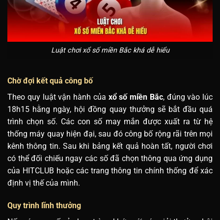
Luật chơi xổ số miền Bắc khá dễ hiểu
Chờ đợi kết quả công bố
Theo quy luật vận hành của
xổ số miền Bắc
, đúng vào lúc
18h15 hằng ngày, hội đồng quay thưởng sẽ bắt đầu quá
trình chọn số. Các con số may mắn được xuất ra từ hệ
thống máy quay hiện đại, sau đó công bố rộng rãi trên mọi
kênh thông tin. Sau khi bảng kết quả hoàn tất, người chơi
có thể đối chiếu ngay các số đã chọn thông qua ứng dụng
của HITCLUB hoặc các trang thông tin chính thống để xác
định vị thế của mình.
Quy trình lĩnh thưởng