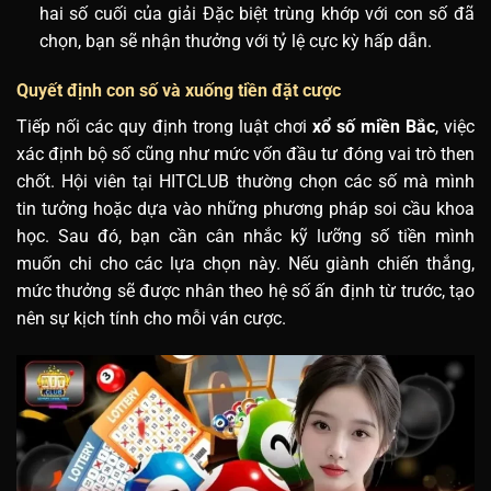
hai số cuối của giải Đặc biệt trùng khớp với con số đã
chọn, bạn sẽ nhận thưởng với tỷ lệ cực kỳ hấp dẫn.
Quyết định con số và xuống tiền đặt cược
Tiếp nối các quy định trong luật chơi
xổ số miền Bắc
, việc
xác định bộ số cũng như mức vốn đầu tư đóng vai trò then
chốt. Hội viên tại HITCLUB thường chọn các số mà mình
tin tưởng hoặc dựa vào những phương pháp soi cầu khoa
học. Sau đó, bạn cần cân nhắc kỹ lưỡng số tiền mình
muốn chi cho các lựa chọn này. Nếu giành chiến thắng,
mức thưởng sẽ được nhân theo hệ số ấn định từ trước, tạo
nên sự kịch tính cho mỗi ván cược.