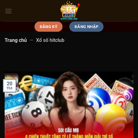
Bỏ
qua
nội
dung
ĐĂNG KÝ
ĐĂNG NHẬP
Trang chủ
—
Xổ số hitclub
20
Th3