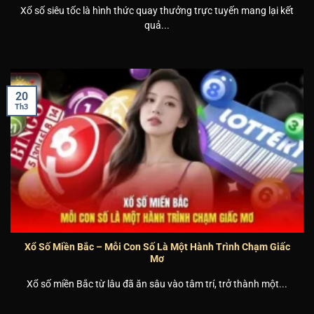
Xổ số siêu tốc là hình thức quay thưởng trực tuyến mang lại kết
quả...
20
Th3
Xổ Số Miền Bắc – Mỗi Con Số Là Một Hành Trình Chạm Giấc
Mơ
Xổ số miền Bắc từ lâu đã ăn sâu vào tâm trí, trở thành một...