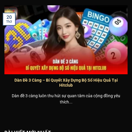
20
Th3
Dàn Đề 3 Càng – Bí Quyết Xây Dựng Bộ Số Hiệu Quả Tại
Hitclub
Dàn đề 3 càng luôn thu hút sự quan tâm của cộng đồng yêu
thích...