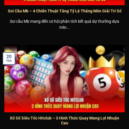
Soi Cầu Mb – 4 Chiến Thuật Tăng Tỷ Lệ Thắng Môn Giải Trí Số
Soi cầu Mb mang đến cơ hội phân tích kết quả dự thưởng dựa
trên...
20
Th3
Xổ Số Siêu Tốc Hitclub – 3 Hình Thức Quay Mang Lợi Nhuận
Cao