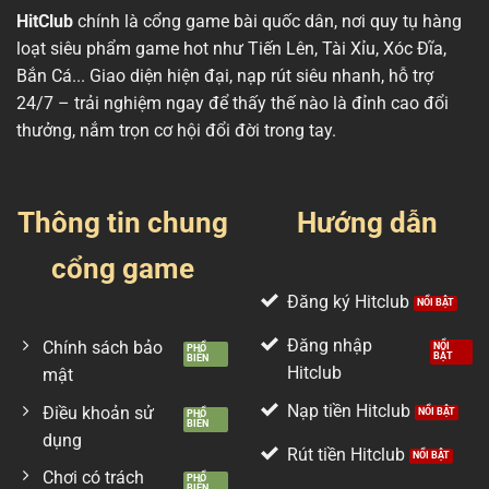
HitClub
chính là cổng game bài quốc dân, nơi quy tụ hàng
loạt siêu phẩm game hot như Tiến Lên, Tài Xỉu, Xóc Đĩa,
Bắn Cá... Giao diện hiện đại, nạp rút siêu nhanh, hỗ trợ
24/7 – trải nghiệm ngay để thấy thế nào là đỉnh cao đổi
thưởng, nắm trọn cơ hội đổi đời trong tay.
Thông tin chung
Hướng dẫn
cổng game
Đăng ký Hitclub
Đăng nhập
Chính sách bảo
Hitclub
mật
Nạp tiền Hitclub
Điều khoản sử
dụng
Rút tiền Hitclub
Chơi có trách